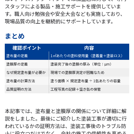
スタッフによる製品・施工サポートを提供していま
す。職人向け勉強会や安全大会なども実施しており、
現場品質の向上を継続的にサポートしています。
まとめ
確認ポイント
内容
塗布量の定義
1㎡あたりの塗料使用量（塗着量＋塗装ロス）
塗膜厚の定義
塗装完了後の塗膜の厚み（単位：µm）
なぜ規定塗布量が必要か
現場での塗膜厚測定が困難なため
塗布量の計算方法
塗り面積 × 規定塗布量 ÷ 1缶あたりの容量
品質証明の方法
工程写真の記録＋空き缶の保管
本記事では、塗布量と塗膜厚の関係について詳細に解
説をしました。最後にご紹介した塗装工事が適切に行
われているかの証明方法は、塗装工事後のトラブル防
止に役立つだけでなく、会社の施工の信頼性を高める