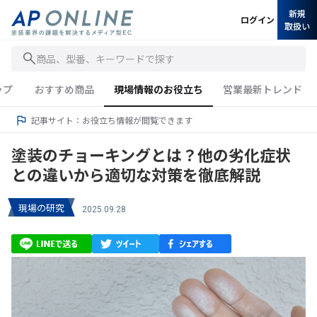
新規
ログイン
取扱い
商品、型番、キーワードで探す
ップ
おすすめ商品
現場情報のお役立ち
営業最新トレンド
記事サイト：お役立ち情報が閲覧できます
塗装のチョーキングとは？他の劣化症状
との違いから適切な対策を徹底解説
現場の研究
2025.09.28