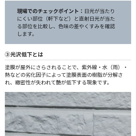
現場でのチェックポイント：
日光が当たり
にくい部位（軒下など）と直射日光が当た
る部位を比較し、色味の差やくすみを確認
します。
③光沢低下とは
塗膜が屋外にさらされることで、紫外線・水（雨）・
熱などの劣化因子によって塗膜表面の樹脂が分解さ
れ、緻密性が失われて艶が低下する現象です。