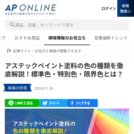
新規
ログイン
取扱い
商品、型番、キーワードで探す
ップ
おすすめ商品
現場情報のお役立ち
営業最新トレンド
記事サイト：お役立ち情報が閲覧できます
アステックペイント塗料の色の種類を徹
底解説！標準色・特別色・限界色とは？
現場の研究
2024.11.26