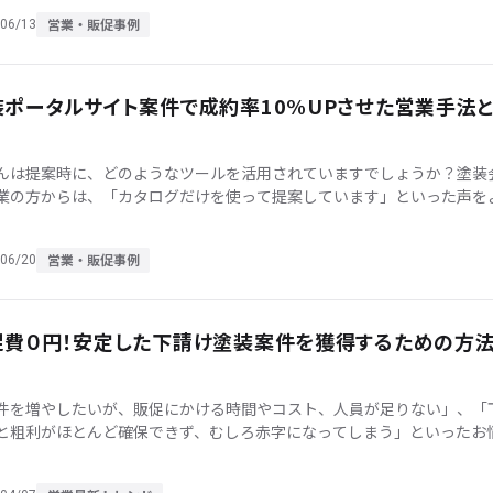
営業・販促事例
06/13
装ポータルサイト案件で成約率10%UPさせた営業手法
んは提案時に、どのようなツールを活用されていますでしょうか？塗装
業の方からは、「カタログだけを使って提案しています」といった声を
ます。 しかしカタログだけでは、競合他社と似たような内容になり、オ
…]
営業・販促事例
06/20
促費０円！安定した下請け塗装案件を獲得するための方
件を増やしたいが、販促にかける時間やコスト、人員が足りない」、「
と粗利がほとんど確保できず、むしろ赤字になってしまう」といったお
持ちではありませんか？多くの塗装会社様が、リフォーム市場の冷え込
[…]