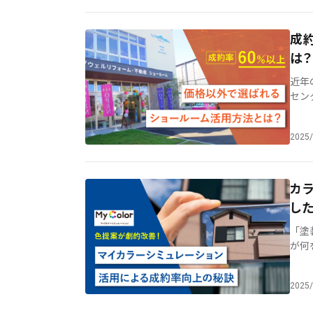
成
は？
近年
セン
フォ
そ [
2025/
カ
し
「塗
が何
てい
て [
2025/