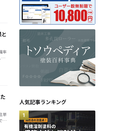
果と
職率
しま
とい
した
人気記事ランキング
注単
で
社長