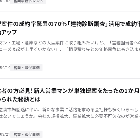
営業最新トレンド
04/07
型案件の成約率驚異の70％「建物診断調査」活用で成約
幅アップ
マン・工場・倉庫などの大型案件に取り組みたいけど、「営繕担当者へ
ニーズ喚起が上手くいかない」、「相見積り先との価格競争に巻き込ま
など大型案件での差別化でお困りの方は多いのではないでしょうか？ 今
 […]
営業・販促事例
04/14
営者の方必見！新人営業マンが単独提案をたったの1か月
められた秘訣とは
塗装市場低迷に伴い、新たな事業に活路を求める会社様も多くいらっし
はないでしょうか。会社の規模拡大、事業拡大に必要不可欠なのが営業
員増加です。しかし、ただ人員を増加させただけでは意味がありません。
…]
営業・販促事例
03/21