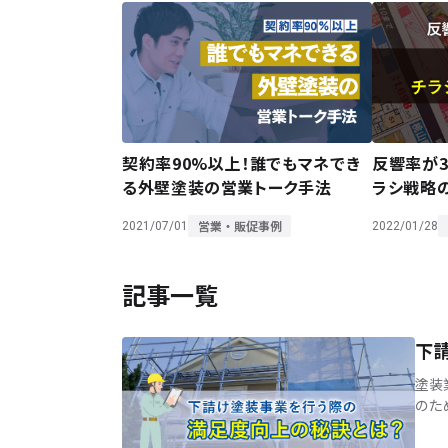
契約率90%以上！誰でもマネでき
反響率が3
る外壁塗装の営業トーク手法
ラシ戦略
営業・販促事例
2021/07/01
2022/01/28
記事一覧
下
塗装
のた
様か
記事 