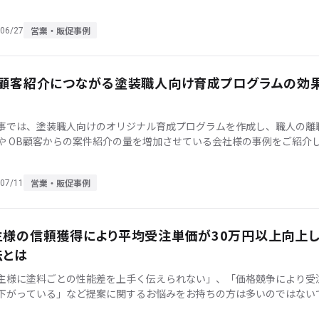
営業・販促事例
06/27
B顧客紹介につながる塗装職人向け育成プログラムの効
事では、塗装職人向けのオリジナル育成プログラムを作成し、職人の離
や OB顧客からの案件紹介の量を増加させている会社様の事例をご紹介
「職人の育成で悩まれる方」「今後、職人育成に力を入れていきたい」
…]
営業・販促事例
07/11
主様の信頼獲得により平均受注単価が30万円以上向上
法とは
主様に塗料ごとの性能差を上手く伝えられない」、「価格競争により受
下がっている」など提案に関するお悩みをお持ちの方は多いのではない
うか。 今回は千葉県を中心に活動されている株式会社SAITOの齊藤嘉一