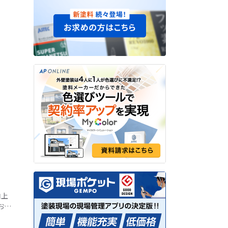
向上
お客
回の