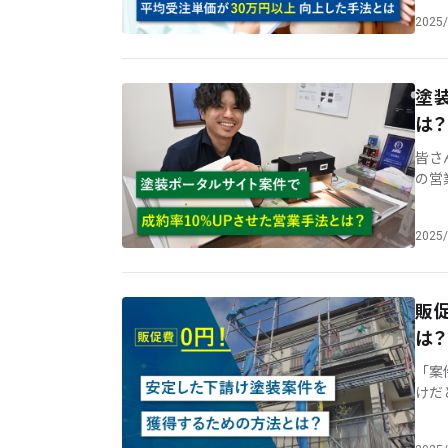
[…]
2025/
塗
は？
皆さ
の営
聞き
ナ [
2025/
販
は？
「案
けだ
をお
よる 