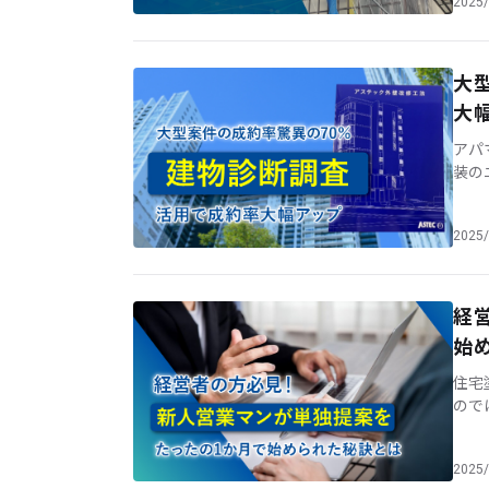
2025/
大
大
アパ
装の
る」
は、B
2025/
経
始
住宅
ので
の人
日 [
2025/