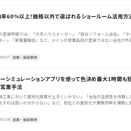
約率60%以上！価格以外で選ばれるショールーム活用方
の塗装市場では、「大手ハウスメーカー」「総合リフォーム会社」「ホ
ター」「家電量販店」など、メインの営業品目が塗装ではない会社が外
ーム分野に力を入れているケースが増加傾向にあるかと思います。 ただ
…]
営業・販促事例
03/07
ラーシミュレーションアプリを使って色決め最大1時間も
た営業手法
装工事において差別化提案が上手くいかない」「会社の生産性を改善し
をすれば良いか分からない」など、他社との差別化や業務効率を課題に
る方は多いのではないでしょうか。 今回は、愛媛県松山市を拠点に活躍
…]
営業・販促事例
01/24