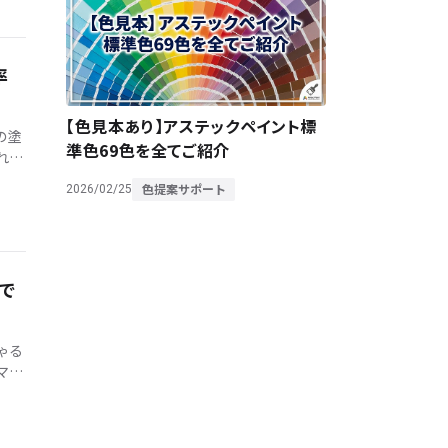
率
【色見本あり】アステックペイント標
の塗
準色69色を全てご紹介
れ
回
色提案サポート
2026/02/25
で
ゃる
マン
 1