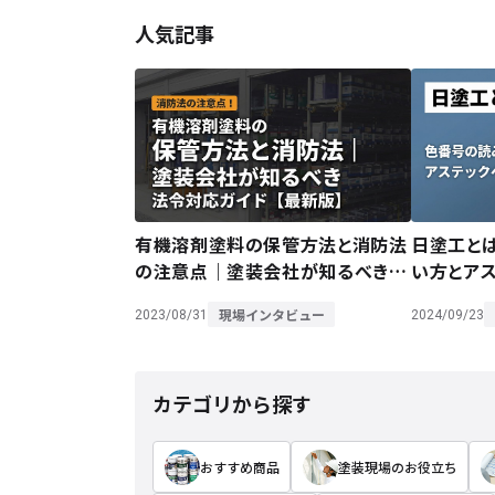
人気記事
有機溶剤塗料の保管方法と消防法
日塗工と
の注意点｜塗装会社が知るべき法
い方とア
令対応ガイド【最新版】
徹底解説
現場インタビュー
2023/08/31
2024/09/23
カテゴリから探す
おすすめ商品
塗装現場のお役立ち