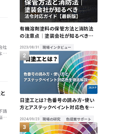
有機溶剤塗料の保管方法と消防法
と
の注意点｜塗装会社が知るべき法
令対応ガイド【最新版】
会社
現場インタビュー
2023/08/31
よく
リジ
法と
日塗工とは？色番号の読み方・使い
方とアステックペイント対応色を徹
下請
底解説
悩み
現場の研究
色提案サポート
2024/09/23
みに