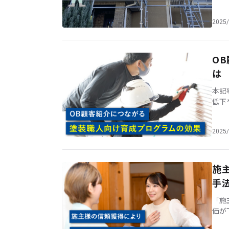
2025/
O
は
本記
低下
す。
う [
2025/
施
手
「施
価が
しょ