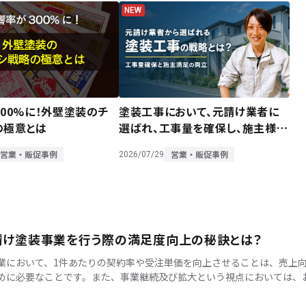
00%に！外壁塗装のチ
塗装工事において、元請け業者に
の極意とは
選ばれ、工事量を確保し、施主様に
も喜んでいただく戦略とは？
営業・販促事例
営業・販促事例
2026/07/29
請け塗装事業を行う際の満足度向上の秘訣とは？
業において、1件あたりの契約率や受注単価を向上させることは、売上
めに必要なことです。また、事業継続及び拡大という視点においては、
らの信頼度や満足度を向上させるための取り組みも大切になります。今
[…]