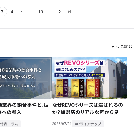
3
4
5
...
10
...
もっと読む
繕業界の談合事件と、眠
なぜREVOシリーズは選ばれるの
場への参入
か？加盟店のリアルな声から見え
た4つの理由
代表コラム
APラインナップ
2026/07/31