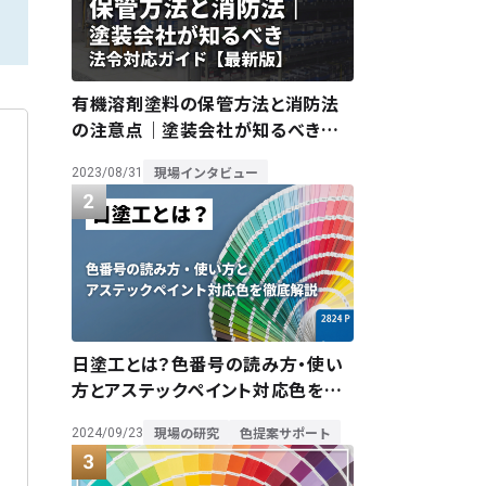
有機溶剤塗料の保管方法と消防法
の注意点｜塗装会社が知るべき法
令対応ガイド【最新版】
現場インタビュー
2023/08/31
日塗工とは？色番号の読み方・使い
方とアステックペイント対応色を徹
底解説
現場の研究
色提案サポート
2024/09/23