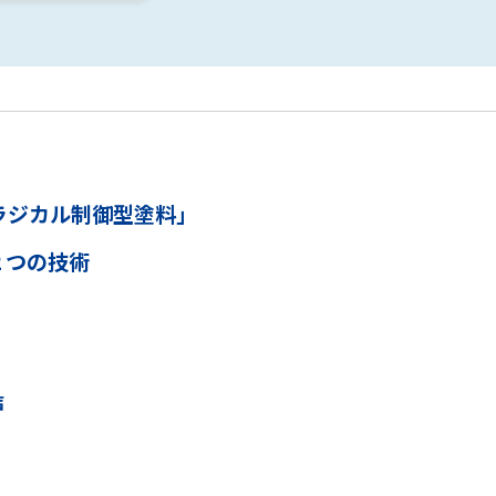
ラジカル制御型塗料」
２つの技術
声