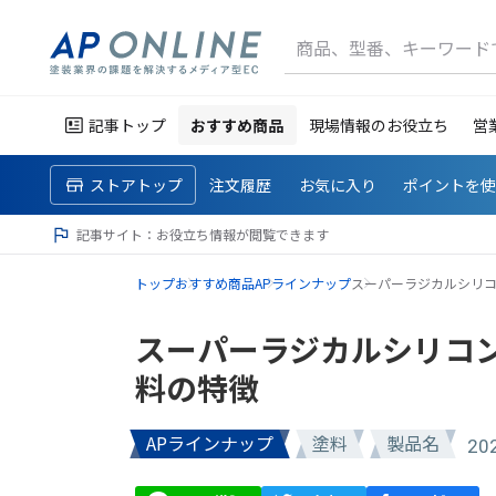
商品、型番、キーワード
記事トップ
おすすめ商品
現場情報のお役立ち
営
ストアトップ
注文履歴
お気に入り
ポイントを
記事サイト：お役立ち情報が閲覧できます
トップ
おすすめ商品
APラインナップ
スーパーラジカルシリコ
スーパーラジカルシリコ
料の特徴
APラインナップ
塗料
製品名
20