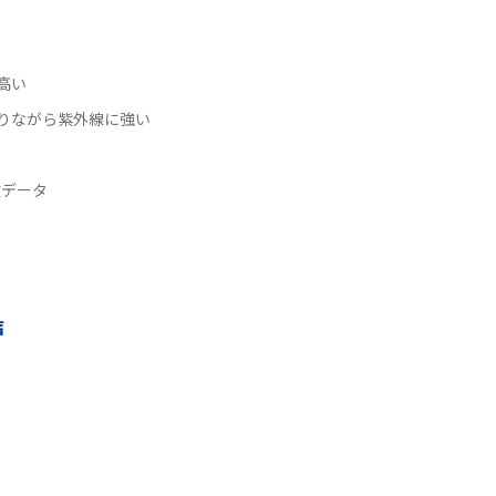
高い
りながら紫外線に強い
験データ
声