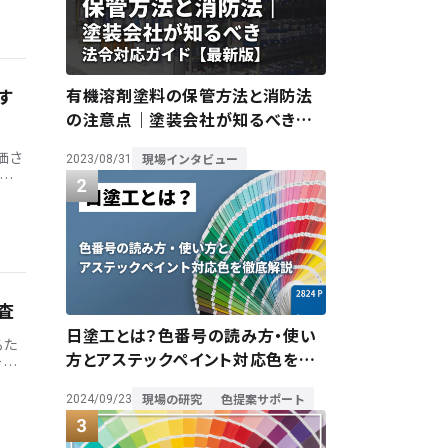
有機溶剤塗料の保管方法と消防法
す
の注意点｜塗装会社が知るべき法
令対応ガイド【最新版】
価さ
現場インタビュー
2023/08/31
イ
…]
査
日塗工とは？色番号の読み方・使い
るた
方とアステックペイント対応色を徹
て
底解説
数い
現場の研究
色提案サポート
2024/09/23