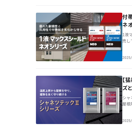
付
ネオ
1液
売し
持ち
[…]
2025/
【
ズ
シャ
屋根
「熱
屋 [
2025/