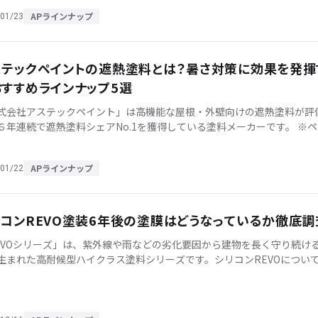
APラインナップ
01/23
ステックペイントの遮熱塗料とは？暑さ対策に効果を発揮
おすすめラインナップ5選
式会社アステックペイント」は高機能な屋根・外壁向けの遮熱塗料が評
６年連続で遮熱塗料シェアNo.1を獲得している塗料メーカーです。 ※ペ
＆コーティングジャーナル第3555号「屋根用・遮熱塗料特集」より ア [
APラインナップ
01/22
リコンREVO塗装6年後の塗膜はどうなっているか徹底調
EVOシリーズ」は、紫外線や雨などの劣化要因から建物を長く守り続け
生まれた高耐候型ハイクラス塗料シリーズです。シリコンREVOについ
「実環境での塗膜状況はどうなっているのか気になる」というお声も多
…]