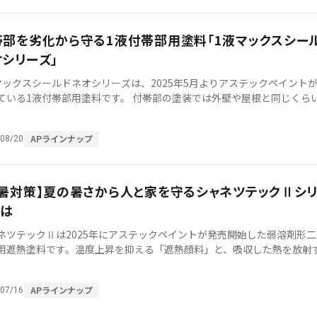
帯部を劣化から守る1液付帯部用塗料「1液マックスシー
シリーズ」
マックスシールドネオシリーズは、2025年5月よりアステックペイント
ている1液付帯部用塗料です。 付帯部の塗装では外壁や屋根と同じくら
する塗料を選ばなければ、付帯部だけが劣化し美観を損ねてしまうこと
APラインナップ
08/20
猛暑対策】夏の暑さから人と家を守るシャネツテックⅡシ
とは
ネツテックⅡは2025年にアステックペイントが発売開始した弱溶剤形二
用遮熱塗料です。温度上昇を抑える「遮熱顔料」と、吸収した熱を放射
放射セラミック」により、室内への熱の侵入を抑制するとともに蓄熱に
…]
APラインナップ
07/16