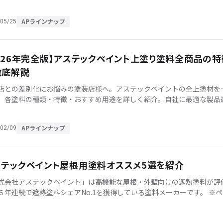
APラインナップ
05/25
2026年完全版】アステックペイント上塗り塗料全商品の特
徹底解説
店との差別化にお悩みの塗装店様へ。アステックペイントの全上塗材を
、各塗料の種類・特徴・おすすめ用途を詳しく紹介。自社に最適な製品
ポートする完全ガイドです。
APラインナップ
02/09
ステックペイント屋根用塗料オススメ5選を紹介
式会社アステックペイント」は高機能な屋根・外壁向けの遮熱塗料が評
６年連続で遮熱塗料シェアNo.1を獲得している塗料メーカーです。 ※ペ
＆コーティングジャーナル第3555号「屋根用・遮熱塗料特集」より 今 [