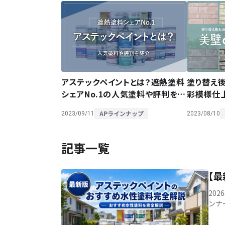
アステックペイントとは？遮熱塗料
塗り替え
シェアNo.1の人気塗料や評判を紹
彩模様仕上
介
は
APラインナップ
2023/09/11
2023/08/10
記事一覧
【
20
ンナ
薄・
[…]