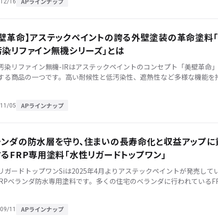
APラインナップ
12/16
美壁革命】アステックペイントの誇る外壁塗装の革命塗料
汚染リファイン無機シリーズ」とは
汚染リファイン無機-IRはアステックペイントのコンセプト「美壁革命
する商品の一つです。高い耐候性と低汚染性、遮熱性など多様な機能を
です。 ・お家にこだわりと愛情のある施主様・長くお家と共にある施主
APラインナップ
11/05
ランダの防水層を守り、住まいの長寿命化と収益アップに
るFRP専用塗料「水性リガードトップワン」
リガードトップワンSiは2025年4月よりアステックペイントが発売して
FRPベランダ防水専用塗料です。多くの住宅のベランダに行われているF
工法のメンテナンスにご使用いただける専用塗料であり、優れた耐候 […
APラインナップ
09/11