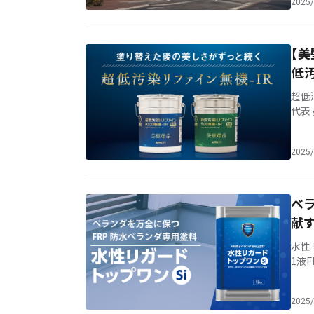
2025/
【
低
超低
代表
塗料
[…]
2025/
ベ
献す
水性
1液
防水
2025/