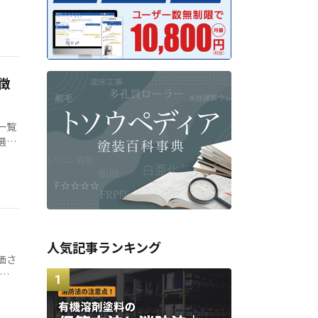
徴
一覧
選び
人気記事ランキング
価さ
イ
…]