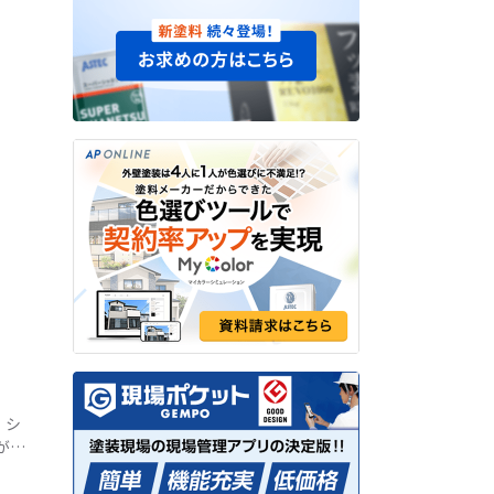
、シ
が品
トが