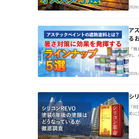
2026/
ア
る
「株
れ、
ント
2026/
シ
「R
めに
は、
た [