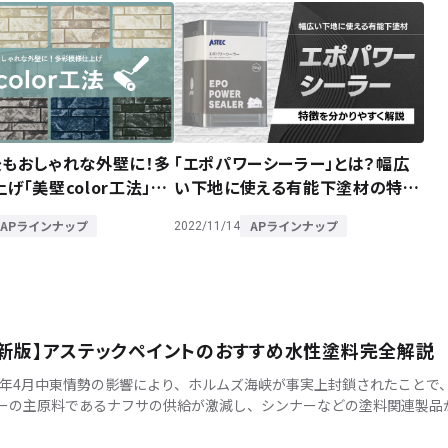
後もおしゃれな外壁に！多
「エポパワーシーラー」とは？幅広
げ「美壁color工法」と
い下地に使える有能下塗材の特徴
を解説
APラインナップ
APラインナップ
2022/11/14
最新版】アステックペイントのおすすめ水性塗料完全解説
26年4月中東情勢の影響により、ホルムズ海峡が事実上封鎖されたことで
ーの主原料であるナフサの供給が激減し、シンナーなどの塗料関連製品
値上がりする事態になっています。こうした状況下でアステックペイン