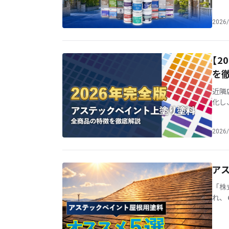
2026/
【
を
近隣
化し
をサ
2026/
ア
「株
れ、
ント