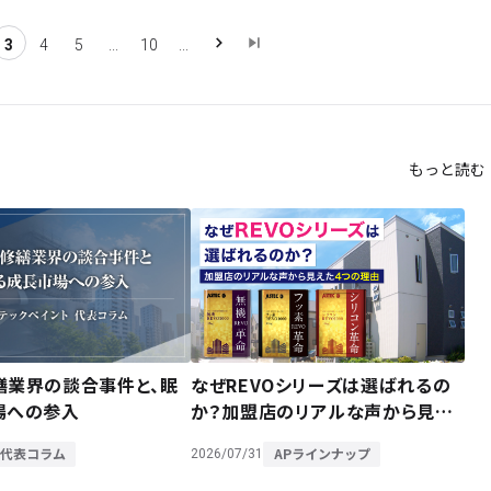
3
4
5
...
10
...
もっと読む
繕業界の談合事件と、眠
なぜREVOシリーズは選ばれるの
場への参入
か？加盟店のリアルな声から見え
た4つの理由
代表コラム
APラインナップ
2026/07/31