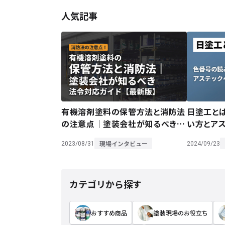
人気記事
有機溶剤塗料の保管方法と消防法
日塗工と
の注意点｜塗装会社が知るべき法
い方とア
令対応ガイド【最新版】
徹底解説
現場インタビュー
2023/08/31
2024/09/23
カテゴリから探す
おすすめ商品
塗装現場のお役立ち