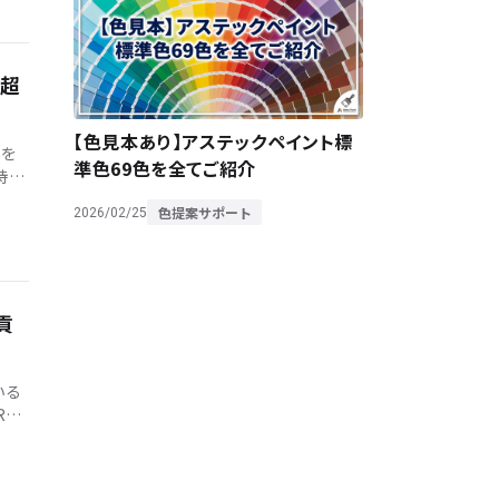
「超
【色見本あり】アステックペイント標
」を
準色69色を全てご紹介
持つ
様・
色提案サポート
2026/02/25
貢
いる
RP
]