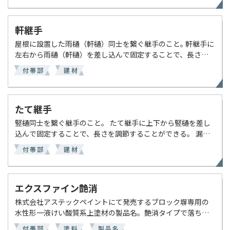
[…]
軒継手
屋根に設置した雨樋（軒樋）同士を繋ぐ継手のこと｡ 軒継手に
左右から雨樋（軒樋）を差し込んで固定することで、長さを
調節することができる。 形状は差し込まれる雨樋（軒樋）と
付帯部
建材
同じ断面をしていることが多い。 竪樋同士を繋ぐ継手は […]
たて継手
竪樋同士を繋ぐ継手のこと。 たて継手に上下から竪樋を差し
込んで固定することで、長さを調節することができる。 漏れ
を防ぐために上側は竪樋に被せ､下側は差し込んで使用され
付帯部
建材
る。 形状は差し込まれる竪樋と同じ断面をしたパイプ型で
[…]
エクスファイン艶消
株式会社アステックペイントにて発売するブロック塀専用の
水性形一液けい酸質系上塗材の製品名。艶消タイプで落ち着
いた仕上がりとなり、艶消塗料の中では低汚染・透湿性に優
付帯部
塗料
製品名