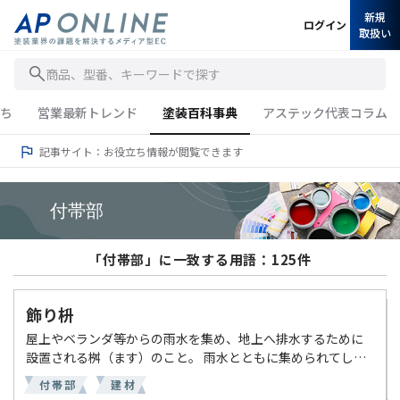
新規
ログイン
取扱い
商品、型番、キーワードで探す
ち
営業最新トレンド
塗装百科事典
アステック代表コラム
記事サイト：お役立ち情報が閲覧できます
付帯部
「付帯部」に一致する用語：125件
飾り枡
屋上やベランダ等からの雨水を集め、地上へ排水するために
設置される桝（ます）のこと。 雨水とともに集められてしま
うごみが雨樋（縦樋）へ排出されつまりを起こさないよう、
付帯部
建材
ごみを集め掃除するために設置する。 飾り枡自体にごみが入