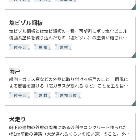
れている。 ・塗装可能な下地：ブロック塀のみ・適応下塗
材： […]
塩ビゾル鋼板
塩ビゾル鋼板とは塩ビ鋼板の一種。可塑剤にポリ塩化ビニル
樹脂系塗料を練り込んだもの（塩ビゾル）の塗装が施された
鋼板のこと。主に屋根・外壁などの外部環境で使われる。塩
付帯部
屋根
建材
ビゾル鋼板の場合、表面に特有のしわ模様が確認できる。 な
お […]
雨戸
縁側・ガラス窓などの外側に取り付ける板戸のこと。 雨風に
よる影響を避ける（窓ガラスが割れる など）ことを主な目的
として、国内ではほとんどの家屋に設置されている。 大きく
付帯部
建材
建物部位
分けて、雨戸を収納する戸袋を必要としない「シャッター
[…]
犬走り
軒下の建物の外壁の周囲にある砂利やコンクリート作られた
幅1m前後の通路（犬が通れるくらいの細い道）のこと。 外壁