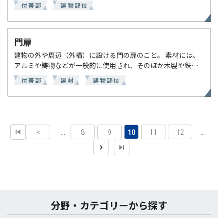
への水はねや泥はねを防止するためや、雨水が建物に浸透し
付帯部
建物部位
ないよう設けられている。ほかにも、「歩きやすくなる」や
[…]
門扉
建物の外や周辺（外構）に設ける門の扉のこと。 素材には、
アルミや鋳物などが一般的に使用され、そのほか木製や鉄製
のものなどもあり、デザイン性が豊富である。 塗装仕様とし
付帯部
建材
建物部位
ては、使用されている材質に合わせて塗料を選定する必要が
[…]
<
...
8
9
10
11
12
...
分野・カテゴリーから探す