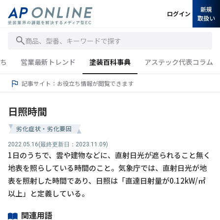
新規
ログイン
取扱い
商品、型番、キーワードで探す
ち
営業最新トレンド
塗装百科事典
アステック代表コラム
記事サイト：お役立ち情報が閲覧できます
日照時間
劣化症状・劣化要因
2022.05.16
(最終更新日：2023.11.09)
1日のうちで、雲や建物などに、直射日光が遮られること無く
地表を照らしている時間のこと。気象庁では、直射日光が地
表を照射した時間であり、日照は「直達日射量が0.12kW/㎡
以上」と定義している。
関連用語