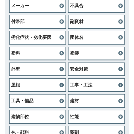
メーカー
不具合
付帯部
副資材
劣化症状・劣化要因
団体名
塗料
塗装
外壁
安全対策
屋根
工事・工法
工具・備品
建材
建物部位
性能
色・顔料
薬剤