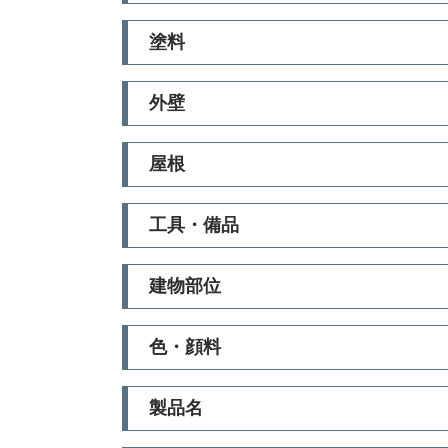
塗料
外壁
屋根
工具・備品
建物部位
色・顔料
製品名