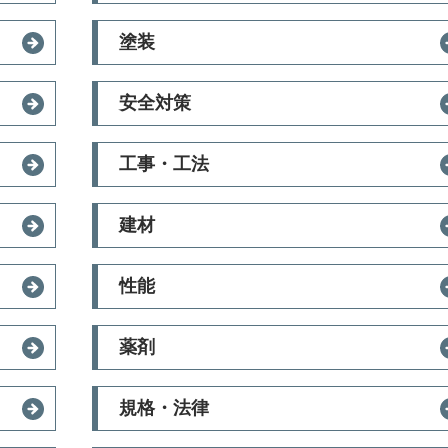
塗装
安全対策
工事・工法
建材
性能
薬剤
規格・法律