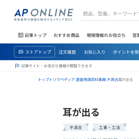
商品、型番、キーワード
記事トップ
おすすめ商品
現場情報のお役立ち
営
ストアトップ
注文履歴
お気に入り
ポイントを
記事サイト：お役立ち情報が閲覧できます
トップ
トソウペディア-塗装用語百科事典-
不具合
耳が出る
耳が出る
不具合
工事・工法