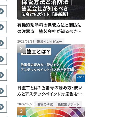
有機溶剤塗料の保管方法と消防法
の注意点｜塗装会社が知るべき法
令対応ガイド【最新版】
現場インタビュー
2023/08/31
日塗工とは？色番号の読み方・使い
方とアステックペイント対応色を徹
底解説
現場の研究
色提案サポート
2024/09/23