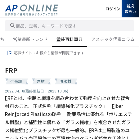
新規
ログイン
取扱い
商品、型番、キーワードで探す
ち
営業最新トレンド
塗装百科事典
アステック代表コラム
記事サイト：お役立ち情報が閲覧できます
FRP
付帯部
建材
防水材
2022.04.18
(最終更新日：2023.10.06)
F
RPとは、樹脂と繊維を組み合わせて強度を向上させた複合
材料のこと。正式名称「繊維強化プラスチック」。
F
iber
Rein
f
orced Plasticsの略称。 耐薬品性に優れる「ポリエステ
ル樹脂」と補強性に優れる「ガラス繊維」を複合させたガラ
ス繊維強化プラスチックが最も一般的。
F
RPは工場製造のユ
ニットバスや現場施工の戸建住宅のベランダが主な用途とし