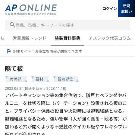
新規
ログイン
取扱い
商品、型番、キーワードで探す
ち
営業最新トレンド
塗装百科事典
アステック代表コラム
記事サイト：お役立ち情報が閲覧できます
隔て板
付帯部
建材
建物部位
2022.06.24
(最終更新日：2023.11.10)
アパートやマンション等の集合住宅で、隣戸とベランダやバ
ルコニーを仕切る際に（パーテーション）設置される板のこ
と。プライバシー
保護
の役目や火災時には避難経路となる。
避難経路となるため、強い衝撃（人が強く蹴る・殴る等）が
加わると穴が開くような不燃性のケイカル板やフレキシブル
板などが使用される。