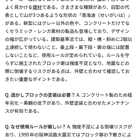
よく見かける
建材
である。さまざまな種類があり、旧型の代
表として山が3つあるような形状の「青海波（せいがいは）」
がある。新型にはグレー以外の色や、コンクリートだけでな
くセラミック・レンガ素材の製品も登場しており、デザイン
の幅が広がっている。建築基準法では、縦・横・斜めに2個以
上連続して使わないこと、最上段・最下段・塀の端には配置
しないことなど、使用ルールが定められている。ルールを守
らずに施工されたブロック塀は強度不足となり、地震などの
際に倒壊するリスクがある点は、外壁と合わせて確認してお
きたい重要なポイントである。
Q. 透かしブロックの塗装は必要？
A. コンクリート製のため経
年劣化・美観の低下があり、外壁塗装と合わせたメンテナン
スが有効である。
Q. なぜ使用ルールが厳しい？
A. 強度不足による倒壊リスクが
あり、1995年の阪神淡路大震災ではブロック塀の下敷きによ