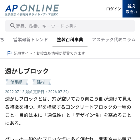
新規
ログイン
取扱い
商品、型番、キーワードで探す
ち
営業最新トレンド
塗装百科事典
アステック代表コラム
記事サイト：お役立ち情報が閲覧できます
透かしブロック
付帯部
建材
2022.07.12
(最終更新日：2026.07.29)
透かしブロックとは、穴が空いており向こう側が透けて見え
る特徴を持つ、塀を構成するコンクリートブロックの一種の
こと。目的は主に「通気性」と「デザイン性」を高めること
にある。
グレーの一般的なブロック塀に多く使われ、農家や古い塀で