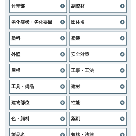
付帯部
副資材
劣化症状・劣化要因
団体名
塗料
塗装
外壁
安全対策
屋根
工事・工法
工具・備品
建材
建物部位
性能
色・顔料
薬剤
製品名
規格・法律