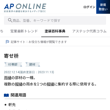
新規
ログイン
取扱い
商品、型番、キーワードで探す
ち
営業最新トレンド
塗装百科事典
アステック代表コラム
記事サイト：お役立ち情報が閲覧できます
寄せ枡
付帯部
建材
2022.12.14
(最終更新日：2023.11.13)
雨樋
の部材の一種。
複数の
縦樋
の雨水を1つの
縦樋
に集約する際に使用する。
関連用語
軒先