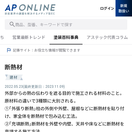
新規
ログイン
取扱い
商品、型番、キーワードで探す
ち
営業最新トレンド
塗装百科事典
アステック代表コラム
記事サイト：お役立ち情報が閲覧できます
断熱材
建材
2022.05.23
(最終更新日：2023.11.09)
外部からの熱の伝わりを遮る目的で施工される材料のこと。
原材料の違いで3種類に大別される。
①｢外張り断熱｣柱の外側や外壁、屋根などに断熱材を貼り付
け、家全体を断熱材で包み込む工法。
②｢充填断熱｣断熱材を外壁や内壁、天井や床などに断熱材を
充填する施工方法。