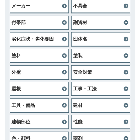
メーカー
不具合
付帯部
副資材
劣化症状・劣化要因
団体名
塗料
塗装
外壁
安全対策
屋根
工事・工法
工具・備品
建材
建物部位
性能
色・顔料
薬剤