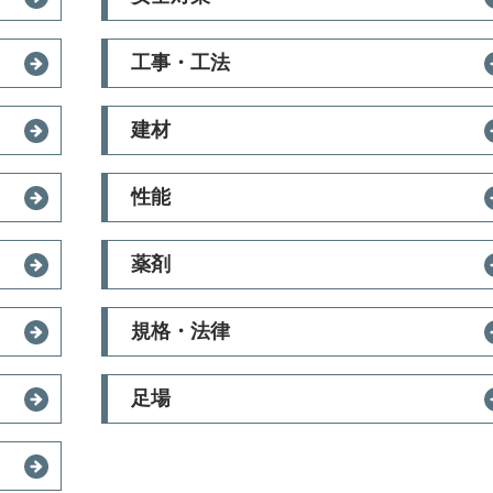
工事・工法
建材
性能
薬剤
規格・法律
足場