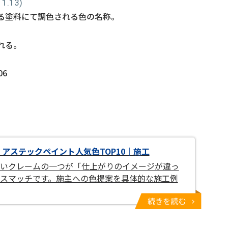
.13)
る塗料にて調色される色の名称。
れる。
6
】アステックペイント人気色TOP10｜施工
いクレームの一つが「仕上がりのイメージが違っ
スマッチです。施主への色提案を具体的な施工例
続きを読む