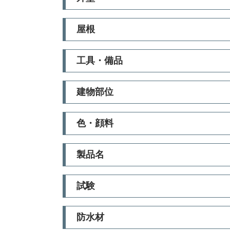
屋根
工具・備品
建物部位
色・顔料
製品名
試験
防水材