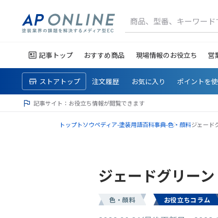
商品、型番、キーワード
記事トップ
おすすめ商品
現場情報のお役立ち
営
ストアトップ
注文履歴
お気に入り
ポイントを
記事サイト：お役立ち情報が閲覧できます
トップ
トソウペディア-塗装用語百科事典-
色・顔料
ジェード
ジェードグリーン
色・顔料
お役立ちコラム