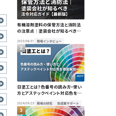
有機溶剤塗料の保管方法と消防法
の注意点｜塗装会社が知るべき法
令対応ガイド【最新版】
現場インタビュー
2023/08/31
日塗工とは？色番号の読み方・使い
方とアステックペイント対応色を徹
底解説
現場の研究
色提案サポート
2024/09/23