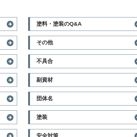
塗料・塗装のQ&A
その他
不具合
副資材
団体名
塗装
安全対策