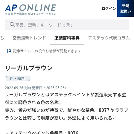
新規
ログイン
取扱い
商品、型番、キーワードで探す
ち
営業最新トレンド
塗装百科事典
アステック代表コラム
記事サイト：お役立ち情報が閲覧できます
リーガルブラウン
色・顔料
2022.09.26
(最終更新日：2026.05.26)
リーガルブラウンとはアステックペイントが製造販売する塗
料にて調色される色の名称。
赤み、黄みが強いのが特徴で、鮮やかな茶色。8077 ヤララブ
ラウンと比較して
明度
が高い。外壁によく用いられる。
・アステックペイント色番号：8076