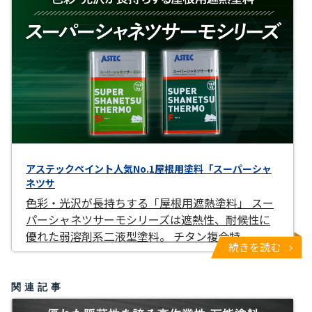
アステックペイント人気No.1屋根用塗料「スーパーシャ
ネツサ
色彩・光沢が長持ちする「屋根用遮熱塗料」 スー
パーシャネツサーモシリーズは遮熱性、耐候性に
優れた弱溶剤系二液型塗料。 チタン複合特
続きを読む
関連記事