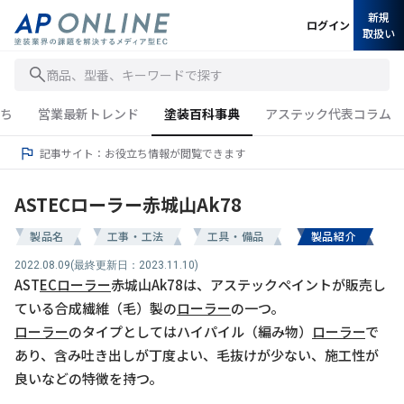
新規
ログイン
取扱い
商品、型番、キーワードで探す
ち
営業最新トレンド
塗装百科事典
アステック代表コラム
記事サイト：お役立ち情報が閲覧できます
ASTECローラー赤城山Ak78
製品名
工事・工法
工具・備品
製品紹介
2022.08.09
(最終更新日：2023.11.10)
AST
EC
ローラー
赤城山Ak78は、アステックペイントが販売し
ている合成繊維（毛）製の
ローラー
の一つ。
ローラー
のタイプとしてはハイパイル（編み物）
ローラー
で
あり、含み吐き出しが丁度よい、毛抜けが少ない、施工性が
良いなどの特徴を持つ。