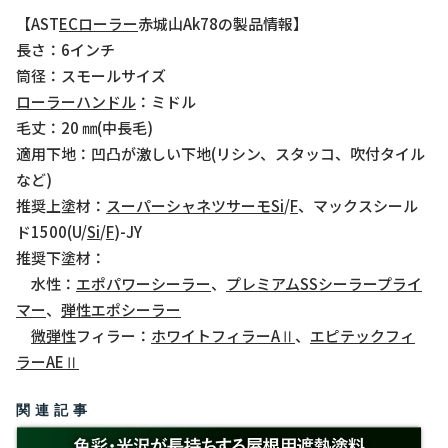
【AST
EC
ローラー
赤城山Ak78の製品情報】
長さ：6インチ
筒径：スモールサイズ
ローラーハンドル
：ミドル
毛丈：20 ㎜(中長毛)
適用下地：凹凸が激しい下地(リシン、スタッコ、吹付タイル
など)
推奨上塗材：
スーパーシャネツサーモSi
/
F
、マックスシール
ド1500(U/
Si
/
F
)-JY
推奨下塗材：
水性：
エポパワーシーラー
、
プレミアムSSシーラープライ
マー
、
弾性エポシーラー
微弾性
フィラー：
ホワイトフィラーAⅡ
、
エピテックフィ
ラーAEⅡ
関連記事