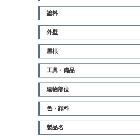
塗料
外壁
屋根
工具・備品
建物部位
色・顔料
製品名