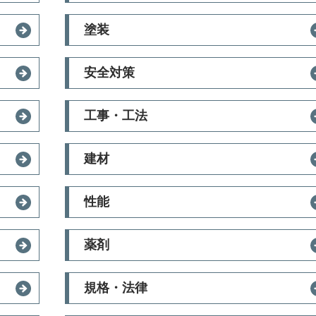
塗装
安全対策
工事・工法
建材
性能
薬剤
規格・法律