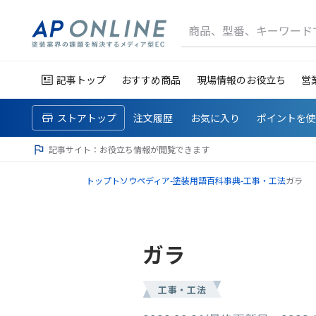
商品、型番、キーワード
記事トップ
おすすめ商品
現場情報のお役立ち
営
ストアトップ
注文履歴
お気に入り
ポイントを
記事サイト：お役立ち情報が閲覧できます
トップ
トソウペディア-塗装用語百科事典-
工事・工法
ガラ
ガラ
工事・工法