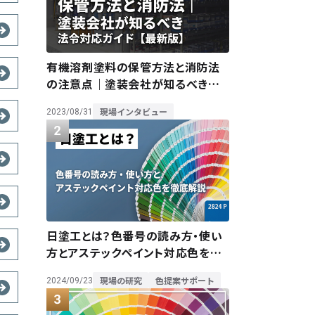
有機溶剤塗料の保管方法と消防法
の注意点｜塗装会社が知るべき法
令対応ガイド【最新版】
現場インタビュー
2023/08/31
日塗工とは？色番号の読み方・使い
方とアステックペイント対応色を徹
底解説
現場の研究
色提案サポート
2024/09/23