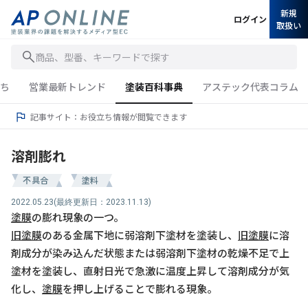
新規
ログイン
取扱い
商品、型番、キーワードで探す
ち
営業最新トレンド
塗装百科事典
アステック代表コラム
記事サイト：お役立ち情報が閲覧できます
溶剤膨れ
不具合
塗料
2022.05.23
(最終更新日：2023.11.13)
塗膜
の膨れ現象の一つ。
旧塗膜
のある金属下地に弱溶剤下塗材を塗装し、
旧塗膜
に溶
剤成分が染み込んだ状態または弱溶剤下塗材の乾燥不足で上
塗材を塗装し、直射日光で急激に温度上昇して溶剤成分が気
化し、
塗膜
を押し上げることで膨れる現象。