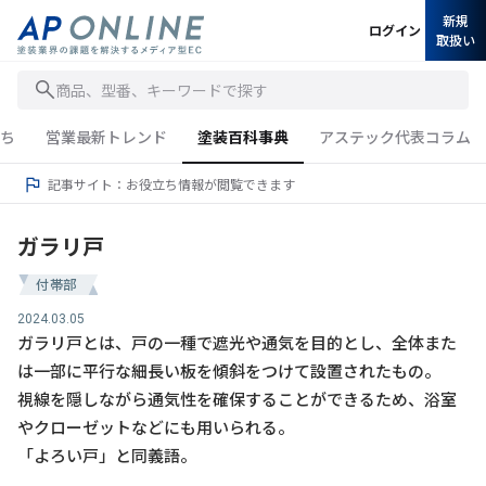
新規
ログイン
取扱い
商品、型番、キーワードで探す
ち
営業最新トレンド
塗装百科事典
アステック代表コラム
記事サイト：お役立ち情報が閲覧できます
ガラリ戸
付帯部
2024.03.05
ガラリ戸とは、戸の一種で遮光や通気を目的とし、全体また
は一部に平行な細長い板を傾斜をつけて設置されたもの。
視線を隠しながら通気性を確保することができるため、浴室
やクローゼットなどにも用いられる。
「よろい戸」と同義語。