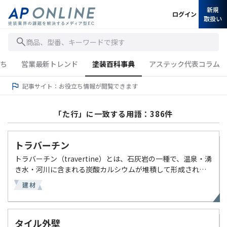
新規
ログイン
取扱い
商品、型番、キーワードで探す
ち
営業最新トレンド
塗装百科事典
アステック代表コラム
記事サイト：お役立ち情報が閲覧できます
「た行」に一致する用語：386件
トラバーチン
トラバーチン（travertine）とは、石灰岩の一種で、温泉・湧
き水・河川に含まれる炭酸カルシウムが堆積して形成された
多孔質の岩石のこと。表面に独特の筋模様・孔が見られ、建
建材
築の外装・内装材として高く評価されている。 【 […]
タイル外壁