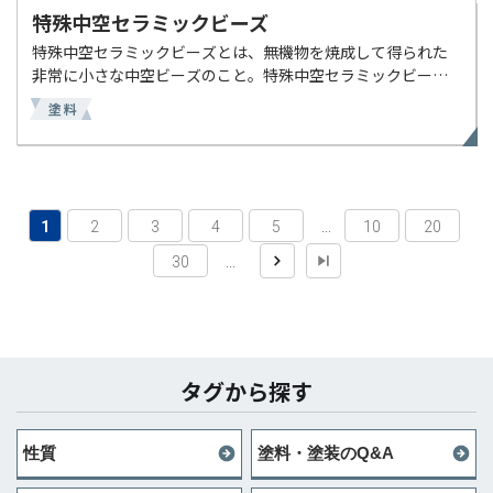
特殊中空セラミックビーズ
特殊中空セラミックビーズとは、無機物を焼成して得られた
非常に小さな中空ビーズのこと。特殊中空セラミックビーズ
は、不燃でありながら断熱性や軽量化への改善であるため、
塗料
熱線を反射・屈折させ、さらに内部の空気層が熱の伝導を抑
制す […]
1
2
3
4
5
...
10
20
30
...
タグから探す
性質
塗料・塗装のQ&A