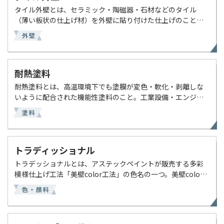
タイル外壁とは、セラミック・陶磁器・石材などのタイル
（薄い板状の仕上げ材）を外壁に貼り付けた仕上げのこと。
高級感・耐久性・美観に優れ、マンション・高級住宅・商業
外壁
ビルで多く使われる。 【タイル外壁の特徴】 素材自体の耐候
性 […]
耐熱塗料
耐熱塗料とは、高温環境下でも塗膜が変色・軟化・剥離しな
いように配合された機能性塗料のこと。工業設備・エンジ
ン・煙突・バーベキューグリルなど高温になる箇所の保護と
塗料
意匠維持に使われる。 【耐熱塗料の耐熱温度の目安】 一般耐
熱 […]
トラディッショナル
トラデッショナルとは、アステックペイントが販売する多彩
模様仕上げ工法「美壁color工法」の色名の一つ。美壁color
工法のカラーバリエーションは全36色あり（2色仕上げ：28
色・顔料
色・3色仕上げ：8色）、トラディショナルは3 […]