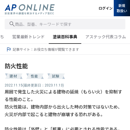
新規
ログイン
取扱い
商品、型番、キーワードで探す
ち
営業最新トレンド
塗装百科事典
アステック代表コラム
記事サイト：お役立ち情報が閲覧できます
防火性能
建材
性能
試験
2022.11.15
(最終更新日：2023.11.13)
周囲で発生した火災による建物の延焼（もらい火）を抑制す
る性能のこと。
防火性能は、建物内部から出火した時の対策ではないため、
火災が内部で起こると建物が崩壊する恐れがある。
防火性能は「外壁」と「軒裏」に必要とされる性能である。