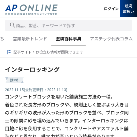
新規
ログイン
取扱い
商品、型番、キーワードで探す
ち
営業最新トレンド
塗装百科事典
アステック代表コラム
記事サイト：お役立ち情報が閲覧できます
インターロッキング
建材
2022.11.15
(最終更新日：2023.11.13)
コンクリートブロックを用いた舗装施工方法の一種。
着色された長方形のブロックや、規則正しく並ぶよう大き目
のギザギザの波形が入った形のブロックを並べ、ブロック同
士の隙間に砂を埋め込んでいきます。インターロッキングは
目地
に砂を使用することで、コンクリートやアスファルト舗
装などと異なり、排水力が高いという特長があります。