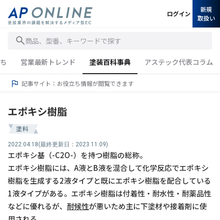
新規
ログイン
取扱い
商品、型番、キーワードで探す
ち
営業最新トレンド
塗装百科事典
アステック代表コラム
記事サイト：お役立ち情報が閲覧できます
エポキシ樹脂
塗料
2022.04.18
(最終更新日：2023.11.09)
エポキシ基（-C2O-）を持つ樹脂の総称。
エポキシ樹脂には、A液とB液を混合して化学反応でエポキシ
樹脂を生成する2液タイプと既にエポキシ樹脂を配合している
1液タイプがある。エポキシ樹脂は付着性・耐水性・耐薬品性
などに優れるが、
耐候性
が悪いため主に下塗材や接着剤に使
用される。