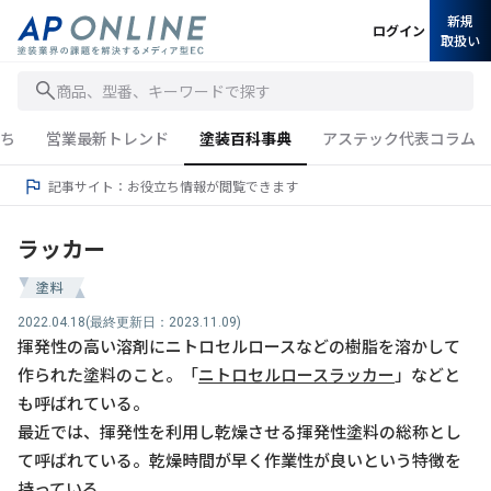
新規
ログイン
取扱い
商品、型番、キーワードで探す
ち
営業最新トレンド
塗装百科事典
アステック代表コラム
記事サイト：お役立ち情報が閲覧できます
ラッカー
塗料
2022.04.18
(最終更新日：2023.11.09)
揮発性の高い溶剤にニトロセルロースなどの樹脂を溶かして
作られた塗料のこと。「
ニトロセルロースラッカー
」などと
も呼ばれている。
最近では、揮発性を利用し乾燥させる揮発性塗料の総称とし
て呼ばれている。乾燥時間が早く作業性が良いという特徴を
持っている。