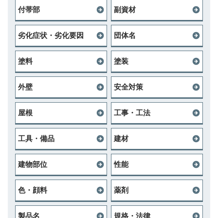
付帯部
副資材
劣化症状・劣化要因
団体名
塗料
塗装
外壁
安全対策
屋根
工事・工法
工具・備品
建材
建物部位
性能
色・顔料
薬剤
製品名
規格・法律