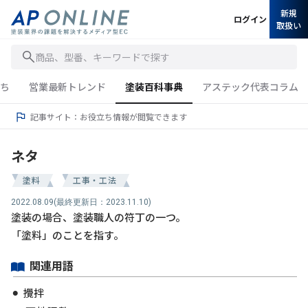
新規
ログイン
取扱い
商品、型番、キーワードで探す
ち
営業最新トレンド
塗装百科事典
アステック代表コラム
記事サイト：お役立ち情報が閲覧できます
ネタ
塗料
工事・工法
2022.08.09
(最終更新日：2023.11.10)
塗装の場合、塗装職人の符丁の一つ。
「塗料」のことを指す。
関連用語
攪拌