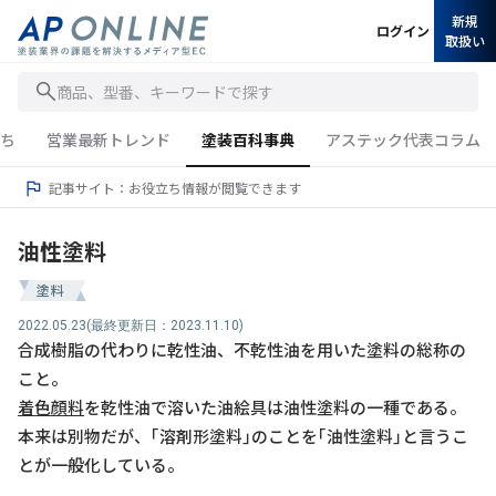
新規
ログイン
取扱い
商品、型番、キーワードで探す
ち
営業最新トレンド
塗装百科事典
アステック代表コラム
記事サイト：お役立ち情報が閲覧できます
油性塗料
塗料
2022.05.23
(最終更新日：2023.11.10)
合成樹脂の代わりに乾性油、不乾性油を用いた塗料の総称の
こと。
着色顔料
を乾性油で溶いた油絵具は油性塗料の一種である。
本来は別物だが、｢溶剤形塗料｣のことを｢油性塗料｣と言うこ
とが一般化している。