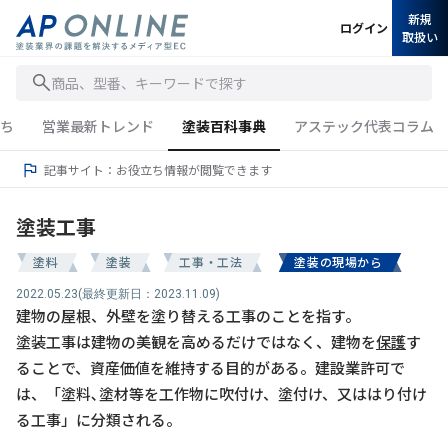
新規
ログイン
取扱い
商品、型番、キーワードで探す
ち
営業最新トレンド
塗装百科事典
アステック代表コラム
記事サイト：お役立ち情報が閲覧できます
塗装工事
塗料
塗装
工事・工法
塗装の現場から
2022.05.23
(最終更新日：2023.11.09)
建物の屋根、外壁を塗り替える工事のことを指す。
塗装工事は建物の美観を高めるだけではなく、建物を
保護
す
ることで、資産価値を維持する目的がある。建設業許可で
は、「塗料､塗材等を工作物に吹付け、塗付け、又ははり付け
る工事」に分類される。