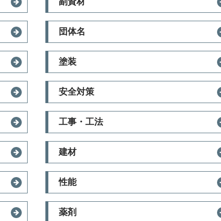
副資材
団体名
塗装
安全対策
工事・工法
建材
性能
薬剤