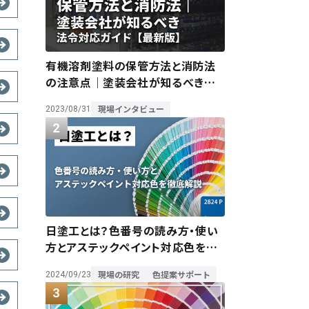
有機溶剤塗料の保管方法と消防法
の注意点｜塗装会社が知るべき法
令対応ガイド【最新版】
現場インタビュー
2023/08/31
日塗工とは？色番号の読み方・使い
方とアステックペイント対応色を徹
底解説
現場の研究
色提案サポート
2024/09/23