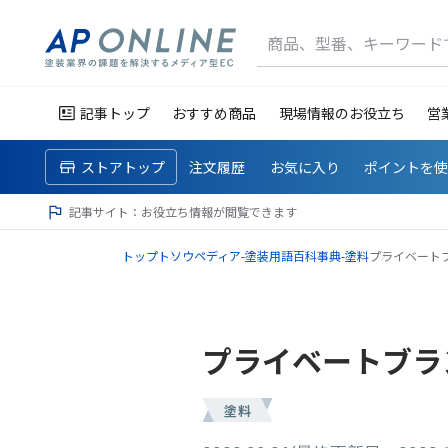
商品、型番、キーワード
記事トップ
おすすめ商品
現場情報のお役立ち
営
ストアトップ
注文履歴
お気に入り
ポイントを
記事サイト：お役立ち情報が閲覧できます
トップ
トソウペディア-塗装用語百科事典-
塗料
プライベート
プライベートブラ
塗料