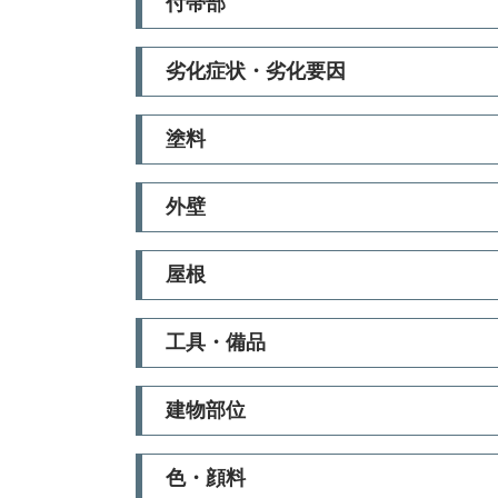
付帯部
劣化症状・劣化要因
塗料
外壁
屋根
工具・備品
建物部位
色・顔料