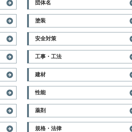
団体名
塗装
安全対策
工事・工法
建材
性能
薬剤
規格・法律