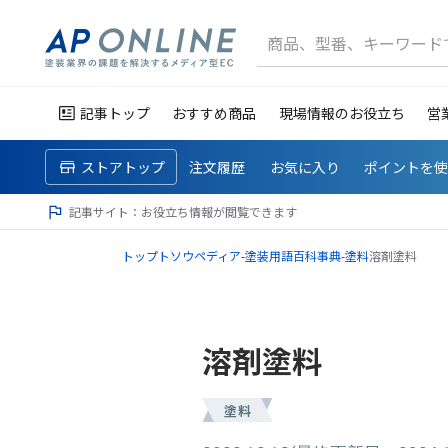
商品、型番、キーワード
記事トップ
おすすめ商品
現場情報のお役立ち
営
ストアトップ
注文履歴
お気に入り
ポイントを
記事サイト：お役立ち情報が閲覧できます
トップ
トソウペディア-塗装用語百科事典-
塗料
溶剤塗料
溶剤塗料
塗料