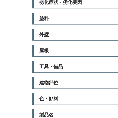
劣化症状・劣化要因
塗料
外壁
屋根
工具・備品
建物部位
色・顔料
製品名