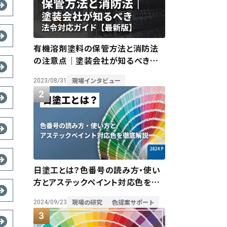
有機溶剤塗料の保管方法と消防法
の注意点｜塗装会社が知るべき法
令対応ガイド【最新版】
現場インタビュー
2023/08/31
日塗工とは？色番号の読み方・使い
方とアステックペイント対応色を徹
底解説
現場の研究
色提案サポート
2024/09/23