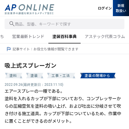
新規
ログイン
取扱い
商品、型番、キーワードで探す
ち
営業最新トレンド
塗装百科事典
アステック代表コラム
記事サイト：お役立ち情報が閲覧できます
吸上式スプレーガン
塗料
塗装
工事・工法
塗装の現場から
2022.09.26
(最終更新日：2023.11.10)
エアースプレーの一種である。
塗料を入れるカップが下部についており、コンプレッサーか
らの圧縮空気を塗料の吸い上げ、および吐出に分岐させて吹
き付ける施工道具。カップが下部についているため、作業中
に置くことができるのがメリット。