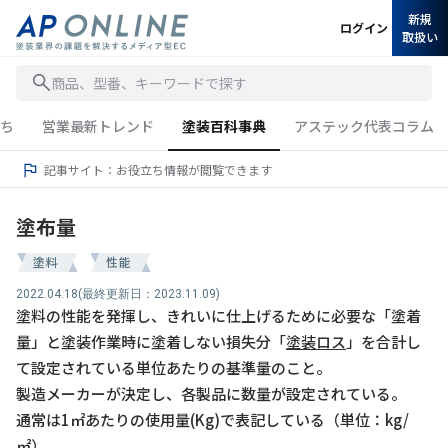
新規
ログイン
取扱い
商品、型番、キーワードで探す
ち
営業最新トレンド
塗装百科事典
アステック代表コラム
記事サイト：お役立ち情報が閲覧できます
塗布量
塗料
性能
2022.04.18
(最終更新日：2023.11.09)
塗料の性能を発揮し、きれいに仕上げるために必要な「塗着
量」と塗装作業時に塗着しない損失分「
塗装ロス
」を合計し
て設定されている単位あたりの基準量のこと。
製造メーカーが決定し、各製品に数量が設定されている。
通常は1㎡あたりの使用量(Kg)で表記している（単位：kg/
㎡）。