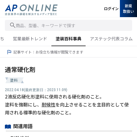
新規
ログイン
取扱い
商品、型番、キーワードで探す
ち
営業最新トレンド
塗装百科事典
アステック代表コラム
記事サイト：お役立ち情報が閲覧できます
通常硬化剤
塗料
2022.04.18
(最終更新日：2023.11.09)
2液反応硬化形塗料に使用される硬化剤のこと。
塗料を強靭にし、
耐候性
を向上させることを主目的として使
用される標準的な硬化剤のこと。
関連用語