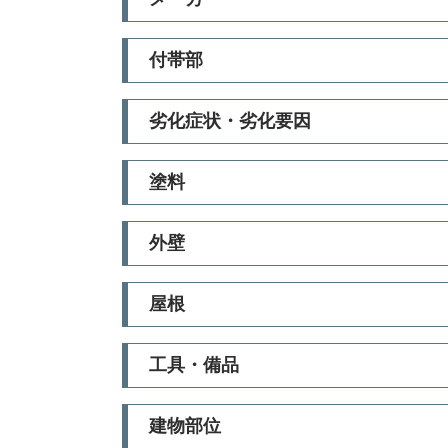
付帯部
劣化症状・劣化要因
塗料
外壁
屋根
工具・備品
建物部位