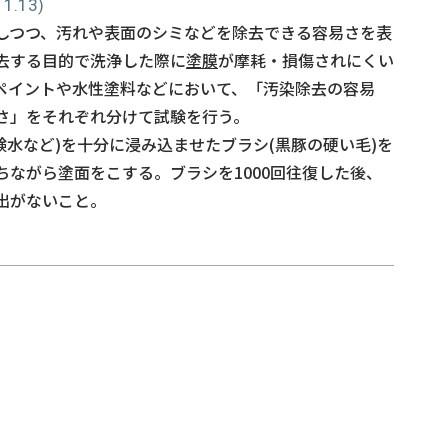
.13)
しつつ、汚れや表面のシミなどを除去できる容易さを表
去する目的で洗浄した際に
塗膜
が摩耗・損傷されにくい
ペイントや水性塗料などにおいて、「汚染除去の容易
さ」をそれぞれ分けて試験を行う。
石鹸水など)を十分に浸み込ませたブラシ(黒豚の硬い毛)を
ながら塗面をこする。ブラシを1000回往復した後、
出がないこと。