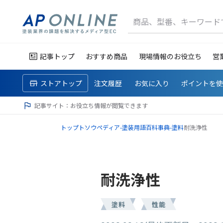
商品、型番、キーワード
記事トップ
おすすめ商品
現場情報のお役立ち
営
ストアトップ
注文履歴
お気に入り
ポイントを
記事サイト：お役立ち情報が閲覧できます
トップ
トソウペディア-塗装用語百科事典-
塗料
耐洗浄性
耐洗浄性
塗料
性能