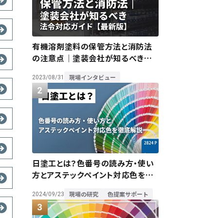
有機溶剤塗料の保管方法と消防法
の注意点｜塗装会社が知るべき法
令対応ガイド【最新版】
現場インタビュー
2023/08/31
日塗工とは？色番号の読み方・使い
方とアステックペイント対応色を徹
底解説
現場の研究
色提案サポート
2024/09/23