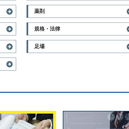
薬剤
規格・法律
足場