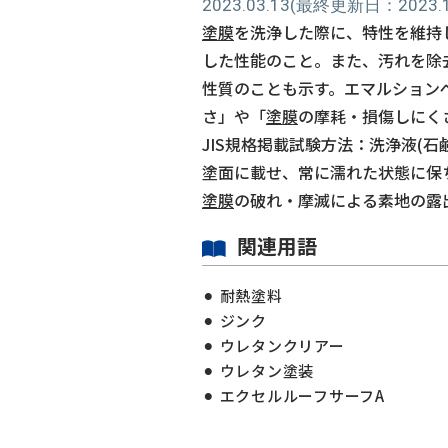
2023.03.13
(最終更新日：2023.11
塗膜
を洗浄した際に、特性を維持
した性能のこと。また、汚れを除
性質のことも示す。エマルション
さ」や「
塗膜
の摩耗・損傷しにく
JIS規格掲載試験方法：洗浄液(
塗面に載せ、常に濡れた状態に保ち
塗膜
の破れ・摩滅による素地の露
関連用語
耐熱塗料
ジンク
ウレタンクリアー
ウレタン塗装
エクセルルーフサーフA