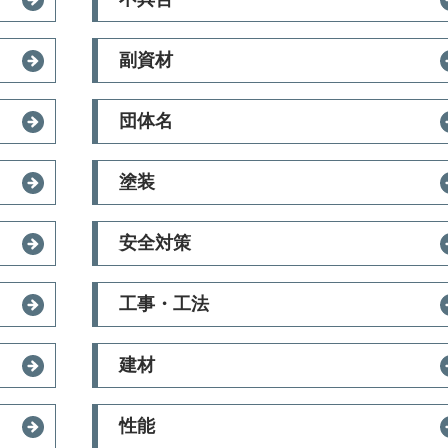
副資材
団体名
塗装
安全対策
工事・工法
建材
性能