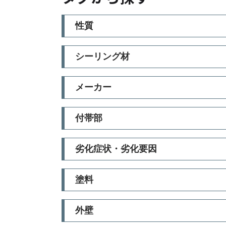
性質
シーリング材
メーカー
付帯部
劣化症状・劣化要因
塗料
外壁