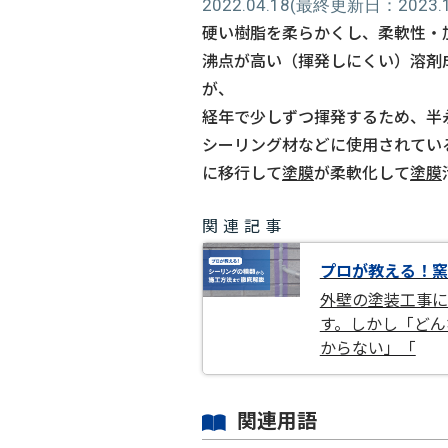
2022.04.18
(最終更新日：2023.11
硬い樹脂を柔らかくし、柔軟性・
沸点が高い（揮発しにくい）溶剤
が、
経年で少しずつ揮発するため、半
シーリング材などに使用されてい
に移行して
塗膜
が柔軟化して
塗膜
関連記事
プロが教える！窯
外壁の塗装工事に
す。しかし「どん
からない」「
関連用語