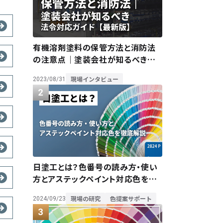
有機溶剤塗料の保管方法と消防法
の注意点｜塗装会社が知るべき法
令対応ガイド【最新版】
現場インタビュー
2023/08/31
日塗工とは？色番号の読み方・使い
方とアステックペイント対応色を徹
底解説
現場の研究
色提案サポート
2024/09/23