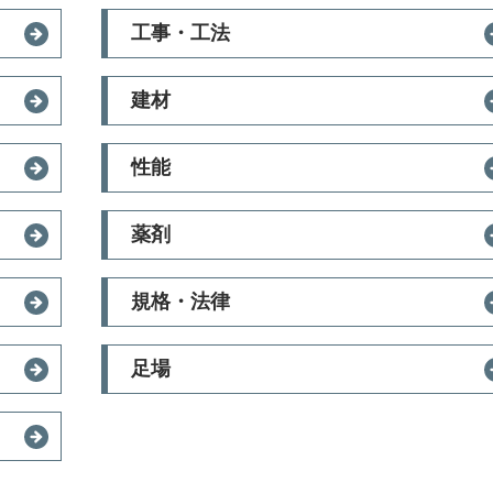
工事・工法
建材
性能
薬剤
規格・法律
足場