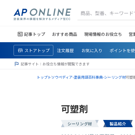
商品、型番、キーワード
記事トップ
おすすめ商品
現場情報のお役立ち
営
ストアトップ
注文履歴
お気に入り
ポイントを
記事サイト：お役立ち情報が閲覧できます
トップ
トソウペディア-塗装用語百科事典-
シーリング材
可塑
可塑剤
シーリング材
製品紹介