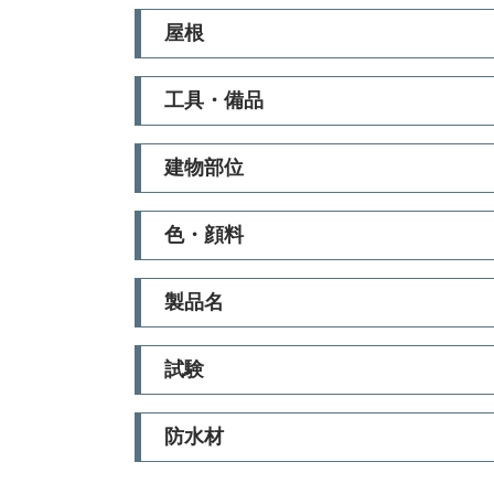
屋根
工具・備品
建物部位
色・顔料
製品名
試験
防水材