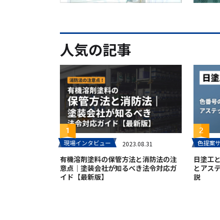
人気の記事
現場インタビュー
色提案
2023.08.31
有機溶剤塗料の保管方法と消防法の注
日塗工
意点｜塗装会社が知るべき法令対応ガ
とアス
イド【最新版】
説