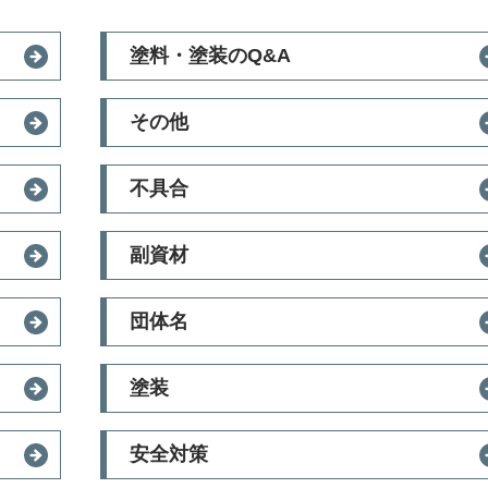
塗料・塗装のQ&A
その他
不具合
副資材
団体名
塗装
安全対策