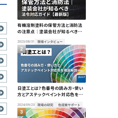
有機溶剤塗料の保管方法と消防法
の注意点｜塗装会社が知るべき法
令対応ガイド【最新版】
現場インタビュー
2023/08/31
日塗工とは？色番号の読み方・使い
方とアステックペイント対応色を徹
底解説
現場の研究
色提案サポート
2024/09/23