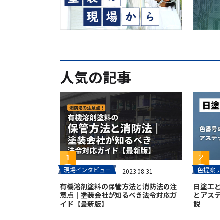
人気の記事
現場インタビュー
色提案
2023.08.31
有機溶剤塗料の保管方法と消防法の注
日塗工
意点｜塗装会社が知るべき法令対応ガ
とアス
イド【最新版】
説