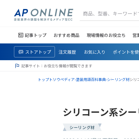
商品、型番、キーワード
記事トップ
おすすめ商品
現場情報のお役立ち
営
ストアトップ
注文履歴
お気に入り
ポイントを
記事サイト：お役立ち情報が閲覧できます
トップ
トソウペディア-塗装用語百科事典-
シーリング材
シリ
シリコーン系シー
シーリング材