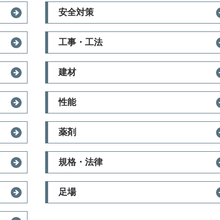
安全対策
工事・工法
建材
性能
薬剤
規格・法律
足場