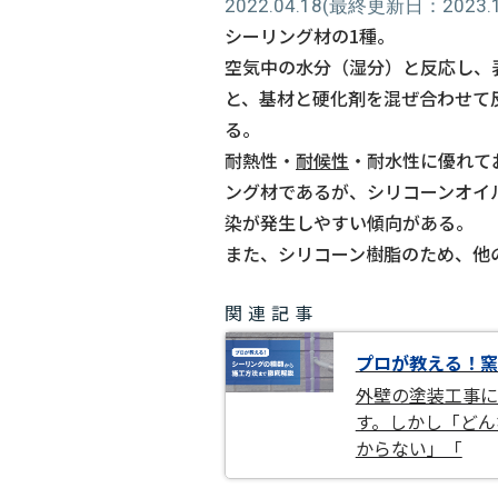
2022.04.18
(最終更新日：2023.11
シーリング材の1種。
空気中の水分（湿分）と反応し、
と、基材と硬化剤を混ぜ合わせて
る。
耐熱性・
耐候性
・耐水性に優れて
ング材であるが、シリコーンオイ
染が発生しやすい傾向がある。
また、シリコーン樹脂のため、他
関連記事
プロが教える！窯
外壁の塗装工事に
す。しかし「どん
からない」「