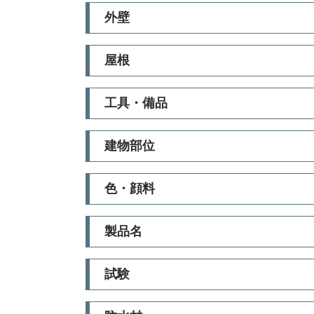
外壁
屋根
工具・備品
建物部位
色・顔料
製品名
試験