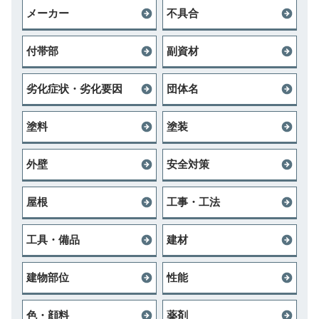
メーカー
不具合
付帯部
副資材
劣化症状・劣化要因
団体名
塗料
塗装
外壁
安全対策
屋根
工事・工法
工具・備品
建材
建物部位
性能
色・顔料
薬剤