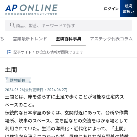
新規
ログイン
取扱い
商品、型番、キーワードで探す
ち
営業最新トレンド
塗装百科事典
アステック代表コラム
記事サイト：お役立ち情報が閲覧できます
土間
建物部位
2024.06.26
(最終更新日：2024.06.27)
土間とは、床を張らずに土足で歩くことが可能な住宅内ス
ペースのこと。
伝統的な日本家屋の多くは、玄関付近にあって、台所や作業
場所、炊事のスペース、立ち話などの交流をはかる場として
利用されていた。生活の洋風化・近代化によって、「土間」
は住宅から消えつつあったが、屋内にありながら野外の特徴