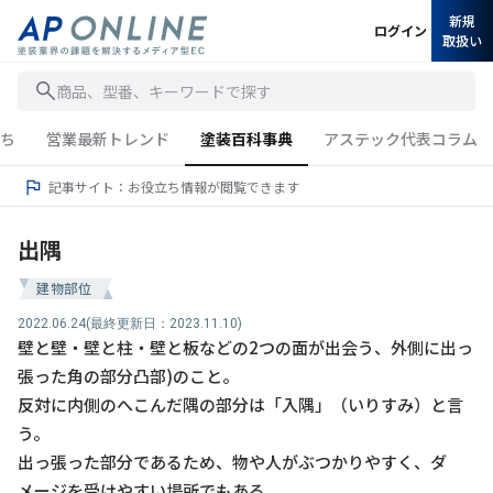
新規
ログイン
取扱い
商品、型番、キーワードで探す
ち
営業最新トレンド
塗装百科事典
アステック代表コラム
記事サイト：お役立ち情報が閲覧できます
出隅
建物部位
2022.06.24
(最終更新日：2023.11.10)
壁と壁・壁と柱・壁と板などの2つの面が出会う、外側に出っ
張った角の部分凸部)のこと。
反対に内側のへこんだ隅の部分は「入隅」（いりすみ）と言
う。
出っ張った部分であるため、物や人がぶつかりやすく、ダ
メージを受けやすい場所でもある。