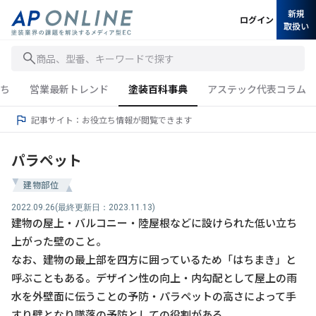
新規
ログイン
取扱い
商品、型番、キーワードで探す
ち
営業最新トレンド
塗装百科事典
アステック代表コラム
記事サイト：お役立ち情報が閲覧できます
パラペット
建物部位
2022.09.26
(最終更新日：2023.11.13)
建物の屋上・バルコニー・陸屋根などに設けられた低い立ち
上がった壁のこと。
なお、建物の最上部を四方に囲っているため「はちまき」と
呼ぶこともある。デザイン性の向上・内勾配として屋上の雨
水を外壁面に伝うことの予防・パラペットの高さによって手
すり壁となり墜落の予防としての役割がある。