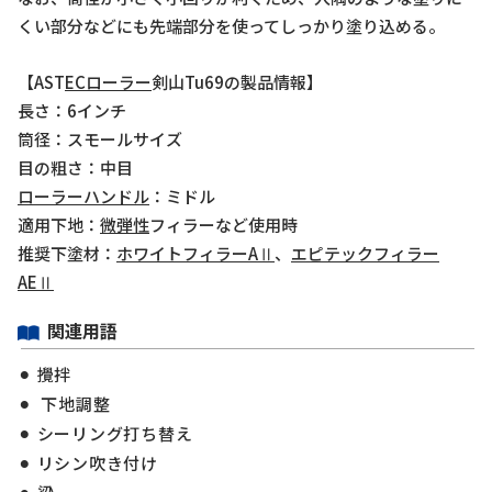
くい部分などにも先端部分を使ってしっかり塗り込める。
【AST
EC
ローラー
剣山Tu69の製品情報】
長さ：6インチ
筒径：スモールサイズ
目の粗さ：中目
ローラーハンドル
：ミドル
適用下地：
微弾性
フィラーなど使用時
推奨下塗材：
ホワイトフィラーAⅡ
、
エピテックフィラー
AEⅡ
関連用語
攪拌
下地調整
シーリング打ち替え
リシン吹き付け