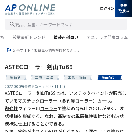
新規
ログイン
取扱い
商品、型番、キーワードで探す
ち
営業最新トレンド
塗装百科事典
アステック代表コラム
記事サイト：お役立ち情報が閲覧できます
ASTECローラー剣山Tu69
製品名
工事・工法
工具・備品
製品紹介
2022.08.09
(最終更新日：2023.11.10)
AST
EC
ローラー
剣山Tu69とは、アステックペイントが販売し
ている
マスチックローラー
（
多孔質ローラー
）の一つ。
微弾性
フィラー用
ローラー
で塗料の含み吐き出しが良く、波
状模様を形成する。なお、高粘度の
単層弾性
塗材なども波状
模様に仕上げることができる。
なお、筒径が小さく小回りが利くため、入隅のような塗りに