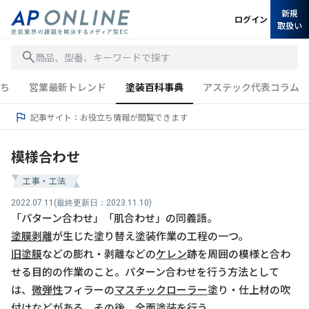
新規
ログイン
取扱い
商品、型番、キーワードで探す
ち
営業最新トレンド
塗装百科事典
アステック代表コラム
記事サイト：お役立ち情報が閲覧できます
模様合わせ
工事・工法
2022.07.11
(最終更新日：2023.11.10)
「パターン合わせ」「肌合わせ」の同義語。
塗膜剥離
が生じた塗り替え塗装作業の工程の一つ。
旧塗膜
などの膨れ・剥離などの
ケレン
跡を周囲の模様と合わ
せる目的の作業のこと。パターン合わせを行う方法として
は、
微弾性
フィラーの
マスチックローラー
塗り・仕上材の吹
付けなどがある。その後、全面塗装を行う。