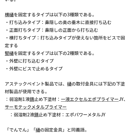
横樋
を固定するタイプは以下の3種類である。
・打ち込みタイプ：鼻隠しの奥の垂木に直接打ち込む
・正面打ちタイプ：鼻隠しの正面から打ち込む
・横打ちタイプ：打ち込みタイプが使えない箇所をビスで固
定する
竪樋
を固定するタイプは以下の2種類である。
・外壁に打ち込むタイプ
・外壁にビスで止めるタイプ
アステックペイント製品では、
樋
の取付金具には下記の下塗
材製品が使用できる。
：弱溶剤1液
錆
止め下塗材：
一液エクセルエポプライマー
JY、
サーモテックメタルプライマー
：弱溶剤2液
錆
止め下塗材：エポパワーメタルJY
「でんでん」「
樋
の固定金具」と同義語。