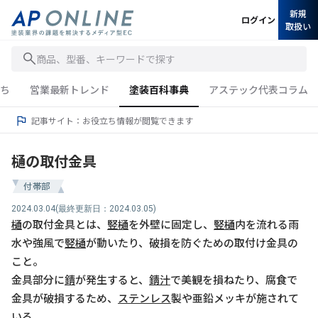
新規
ログイン
取扱い
商品、型番、キーワードで探す
ち
営業最新トレンド
塗装百科事典
アステック代表コラム
記事サイト：お役立ち情報が閲覧できます
樋の取付金具
付帯部
2024.03.04
(最終更新日：2024.03.05)
樋
の取付金具とは、
竪樋
を外壁に固定し、
竪樋
内を流れる雨
水や強風で
竪樋
が動いたり、破損を防ぐための取付け金具の
こと。
金具部分に
錆
が発生すると、
錆汁
で美観を損ねたり、腐食で
金具が破損するため、
ステンレス
製や亜鉛メッキが施されて
いる。