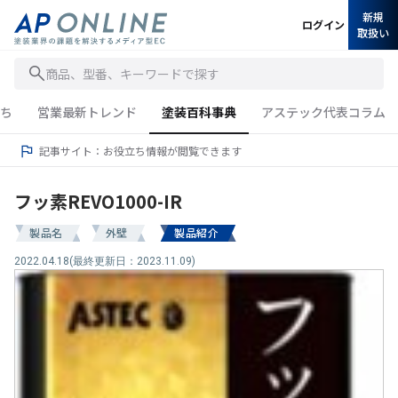
新規
ログイン
取扱い
商品、型番、キーワードで探す
ち
営業最新トレンド
塗装百科事典
アステック代表コラム
記事サイト：お役立ち情報が閲覧できます
フッ素REVO1000-IR
製品名
外壁
製品紹介
2022.04.18
(最終更新日：2023.11.09)