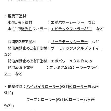
・推奨下塗材
水性1液下塗材 ：
エポパワーシーラー
など
水性1液
微弾性
フィラー：
エピテックフィラーAEⅡ
など
弱溶剤2液下塗材 ：
サーモテックシーラー
など
弱溶剤
錆
止め1液下塗材：
サーモテックメタルプライマー
など
弱溶剤
錆
止め2液下塗材：エポパワーメタルJY のみ
難付着系下塗材 ：
プレミアムSSシーラープライ
マー
など
・推奨道具：
ハイパイルローラー
(AST
EC
ローラー
白馬岳
Si
18)
ウーブンローラー
(AST
EC
ローラー
八ヶ岳
Ya21)