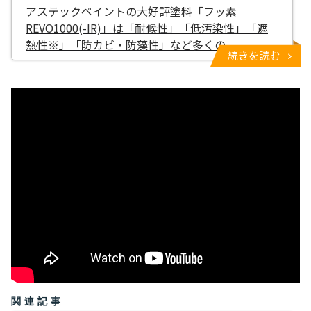
アステックペイントの大好評塗料「フッ素
REVO1000(-IR)」は「耐候性」「低汚染性」「遮
熱性※」「防カビ・防藻性」など多くの
続きを読む
関連記事