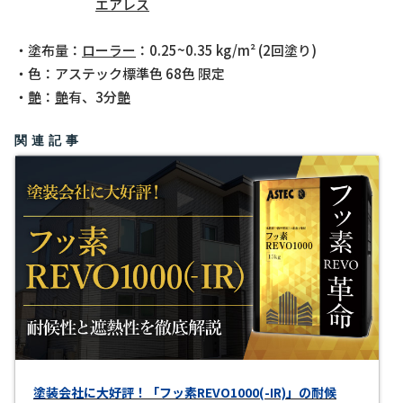
エアレス
・塗布量：
ローラー
：0.25~0.35 kg/m² (2回塗り)
・色：アステック標準色 68色 限定
・
艶
：
艶
有、3分
艶
関連記事
塗装会社に大好評！「フッ素REVO1000(-IR)」の耐候