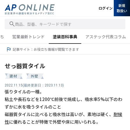
新規
ログイン
取扱い
商品、型番、キーワードで探す
ち
営業最新トレンド
塗装百科事典
アステック代表コラム
記事サイト：お役立ち情報が閲覧できます
せっ器質タイル
建材
外壁
2022.11.15
(最終更新日：2023.11.13)
張りタイルの一種。
粘土や長石などを1200℃前後で焼成し、吸水率5%以下のわ
ずかに水を吸うタイルのこと
磁器質タイルに比べると吸水性は高いが、素地は硬く、
耐候
性
に優れることが特徴で外壁や床に用いられる。