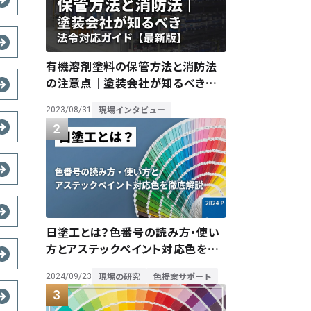
有機溶剤塗料の保管方法と消防法
の注意点｜塗装会社が知るべき法
令対応ガイド【最新版】
現場インタビュー
2023/08/31
日塗工とは？色番号の読み方・使い
方とアステックペイント対応色を徹
底解説
現場の研究
色提案サポート
2024/09/23