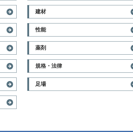
建材
性能
薬剤
規格・法律
足場