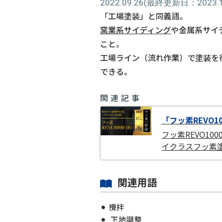
2022.09.26
(最終更新日：2023.11
「工場塗装」と同義語。
窯業系サイディング
や金属系サイ
こと。
工場ライン（流れ作業）で塗装を
できる。
関連記事
「フッ素REVO1
フッ素REVO1
イクラスフッ素
関連用語
攪拌
下地調整