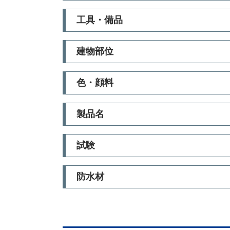
工具・備品
建物部位
色・顔料
製品名
試験
防水材