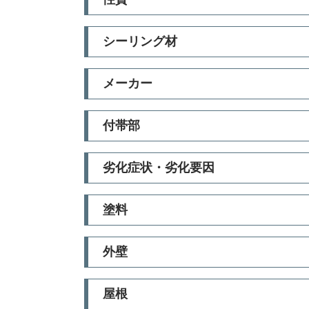
シーリング材
メーカー
付帯部
劣化症状・劣化要因
塗料
外壁
屋根