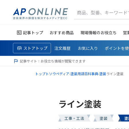
商品、型番、キーワード
記事トップ
おすすめ商品
現場情報のお役立ち
営
ストアトップ
注文履歴
お気に入り
ポイントを
記事サイト：お役立ち情報が閲覧できます
トップ
トソウペディア-塗装用語百科事典-
塗装
ライン塗装
ライン塗装
工事・工法
塗装
塗