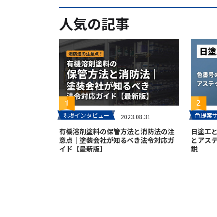
人気の記事
現場インタビュー
色提案
2023.08.31
有機溶剤塗料の保管方法と消防法の注
日塗工
意点｜塗装会社が知るべき法令対応ガ
とアス
イド【最新版】
説