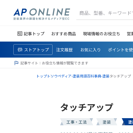
商品、型番、キーワード
記事トップ
おすすめ商品
現場情報のお役立ち
営
ストアトップ
注文履歴
お気に入り
ポイントを
記事サイト：お役立ち情報が閲覧できます
トップ
トソウペディア-塗装用語百科事典-
塗装
タッチアップ
タッチアップ
工事・工法
塗装
塗