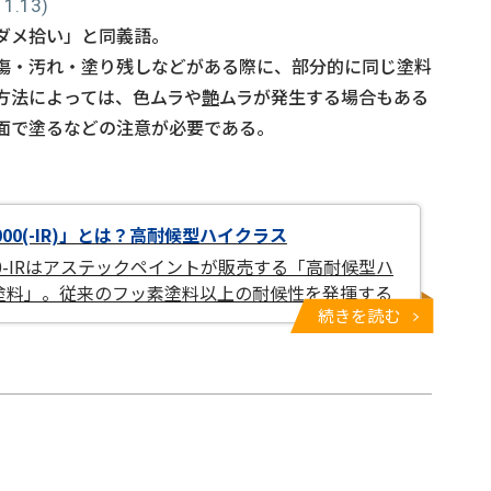
.13)
ダメ拾い」と同義語。
傷・汚れ・塗り残しなどがある際に、部分的に同じ塗料
方法によっては、色ムラや
艶
ムラが発生する場合もある
面で塗るなどの注意が必要である。
000(-IR)」とは？高耐候型ハイクラス
000-IRはアステックペイントが販売する「高耐候型ハ
塗料」。従来のフッ素塗料以上の耐候性を発揮する
続きを読む