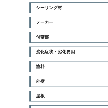
シーリング材
メーカー
付帯部
劣化症状・劣化要因
塗料
外壁
屋根