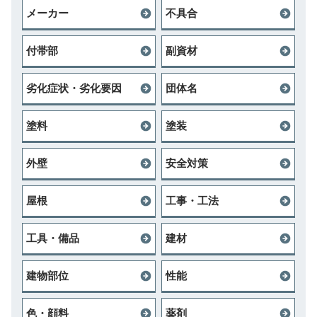
メーカー
不具合
付帯部
副資材
劣化症状・劣化要因
団体名
塗料
塗装
外壁
安全対策
屋根
工事・工法
工具・備品
建材
建物部位
性能
色・顔料
薬剤